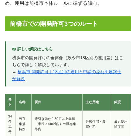
め、運用は前橋市本体ルールに準ずる傾向。
前橋市での開発許可3つのルート
📖 詳しい解説はこちら
横浜市の開発許可の全体像（政令市18区別の運用差）はこ
ちらで詳しく解説しています。
→
横浜市 開発許可｜18区別の運用と申請の流れを建築士
が解説
条
名称
要件
主な用途
頻度
文
34
既存
線引き前から50戸以上集積
条
分家住宅・農
最も使用
集落
（半径200m以内）の既存集
11
家住宅
頻度高
特例
落内
号