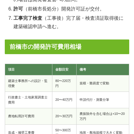
許可
（前橋市長処分）開発許可証が交付。
工事完了検査
（工事後）完了届・検査済証取得後に
建築確認申請へ進む。
前橋市の開発許可費用相場
項目
金額目安
備考
建築士事務所への設計・監
80〜220万
規模・難易度で変動
理費
円
行政書士・土地家屋調査士
20〜40万円
申請代行・測量分筆
費用
農振除外を含む場合は+10〜20
農地転用許可費用
20〜30万円
万円
50〜300万
造成・擁壁工事費
地形・敷地規模で大きく変動