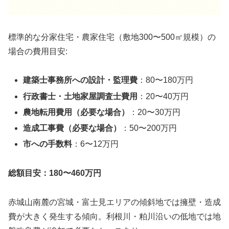
標準的な分家住宅・農家住宅（敷地300〜500㎡規模）の
場合の費用目安:
建築士事務所への設計・監理費
：80〜180万円
行政書士・土地家屋調査士費用
：20〜40万円
農地転用費用（必要な場合）
：20〜30万円
造成工事費（必要な場合）
：50〜200万円
市への手数料
：6〜12万円
総額目安：180〜460万円
赤城山南麓の宮城・富士見エリアの傾斜地では擁壁・造成
費が大きく発生する傾向。利根川・粕川沿いの低地では地