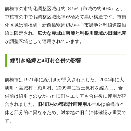
前橋市の市街化調整区域は約187㎢（市域の約60%）と、
中核市の中でも調整区域比率が極めて高い構造です。市街
化区域は前橋駅・新前橋駅周辺の中心市街地と幹線道路沿
線に限定され、
広大な赤城山南麓と利根川流域の田園地帯
が調整区域として運用されています。
線引き経緯と4町村合併の影響
前橋市は1971年に線引きが導入されました。2004年に大
胡町・宮城村・粕川村、2009年に富士見村を編入し、合
併前は線引きのなかった旧町村エリアも合併後に運用が統
合されました。
旧4町村の都市計画運用ルール
は前橋市本
体と部分的に異なるため、対象地の旧自治体確認が重要で
す。