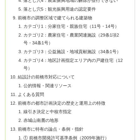
落とし穴4：農業振興地域の解除が並行できない
落とし穴5：観光振興用途の認定要件
前橋市の調整区域で建てられる建築物
カテゴリ1：分家住宅・親族住宅（11号・14号）
カテゴリ2：農家住宅・農業関連施設（29条1項2
号・34条1号）
カテゴリ3：公益施設・地域貢献施設（34条1号）
カテゴリ4：地区計画指定エリア内の戸建住宅（12
号）
結設計の前橋市対応について
公的情報・関連リソース
よくある質問
前橋市の都市計画決定の歴史と運用上の特徴
線引き決定と中核市指定
赤城山南麓の地形
前橋市に特有の論点・条例・指針
① 前橋市開発許可基準条例（2009年施行）