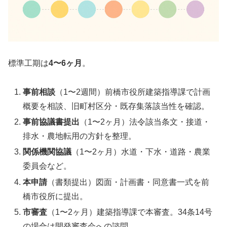
標準工期は
4〜6ヶ月
。
事前相談
（1〜2週間）前橋市役所建築指導課で計画
概要を相談、旧町村区分・既存集落該当性を確認。
事前協議書提出
（1〜2ヶ月）法令該当条文・接道・
排水・農地転用の方針を整理。
関係機関協議
（1〜2ヶ月）水道・下水・道路・農業
委員会など。
本申請
（書類提出）図面・計画書・同意書一式を前
橋市役所に提出。
市審査
（1〜2ヶ月）建築指導課で本審査。34条14号
の場合は開発審査会への諮問。