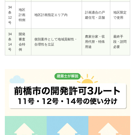
34
地区
条
計画適合の戸
地区限定
計画
地区計画指定エリア内
12
建住宅・店舗
で使用
特例
号
34
開発
農家分家・収
最終手
条
審査
個別案件として地域貢献性・
用代替・特殊
段・諮問
14
会特
合理性を立証
用途
必要
号
例