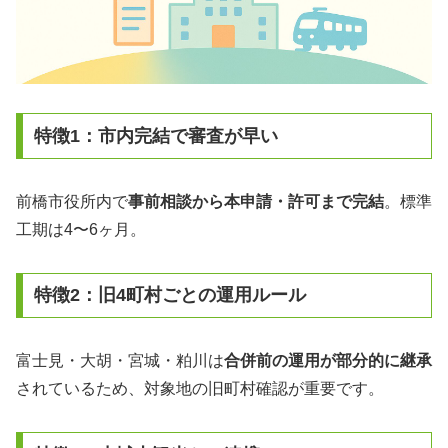
特徴1：市内完結で審査が早い
前橋市役所内で
事前相談から本申請・許可まで完結
。標準
工期は4〜6ヶ月。
特徴2：旧4町村ごとの運用ルール
富士見・大胡・宮城・粕川は
合併前の運用が部分的に継承
されているため、対象地の旧町村確認が重要です。