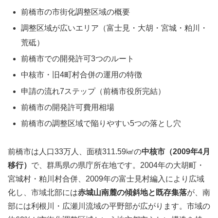
前橋市の市街化調整区域の概要
調整区域が広いエリア（富士見・大胡・宮城・粕川・
荒砥）
前橋市での開発許可3つのルート
中核市・旧4町村合併の運用の特徴
申請の流れ7ステップ（前橋市役所完結）
前橋市の開発許可費用相場
前橋市の調整区域で陥りやすい5つの落とし穴
前橋市は人口33万人、面積311.59㎢の
中核市（2009年4月
移行）
で、群馬県の県庁所在地です。2004年の大胡町・
宮城村・粕川村合併、2009年の富士見村編入により広域
化し、市域北部には
赤城山南麓の傾斜地と既存集落
が、南
部には利根川・広瀬川流域の平野部が広がります。市域の