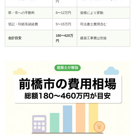
円
県・市への手数料
6〜12万円
規模により変動
登記・印紙等諸経費
5〜15万円
司法書士費用含む
180〜620万
合計目安
建築工事費は別途
円