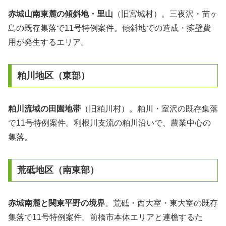
赤城山南東麓の傾斜地・里山
（旧宮城村）。三夜沢・苗ヶ
島の既存集落で11号特例案件。傾斜地での造成・擁壁費
用が発生するエリア。
粕川地区（東部）
粕川流域の田園地帯
（旧粕川村）。粕川・室沢の既存集落
で11号特例案件。利根川支流の粕川沿いで、農業中心の
集落。
荒砥地区（南東部）
赤城南麓と関東平野の境界
。荒砥・西大室・東大室の既存
集落で11号特例案件。前橋市本体エリアと連檐するた