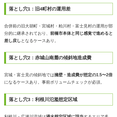
落とし穴1：旧4町村の運用差
合併前の旧大胡町・宮城村・粕川村・富士見村の運用が部
分的に継承されており、
前橋市本体と同じ感覚で進めると
差し戻し
となるケースあり。
落とし穴2：赤城山南麓の傾斜地造成費
宮城・富士見の傾斜地では
擁壁・造成費が想定の1.5〜2倍
になるケースあり。事前ボリュームチェックが必須。
落とし穴3：利根川氾濫想定区域
利根川・広瀬川流域は
浸水想定区域に該当
するエリア多