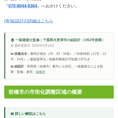
『
070-9044-9364
』へおかけください。
(有)結設計の詳細はこちら
🏠 一級建築士監修｜千葉県木更津市の結設計（1962年創業）
📅 最終更新日: 2026年5月14日
📜 依拠法令
：都市計画法（29・33・34条）／34条特例（11号・12
号・14号）／建築基準法／前橋市開発許可制度の手引き
📊 結設計
：群馬県（前橋市）案件にも対応。一級建築士による執
筆・監修。参照：
前橋市
前橋市の市街化調整区域の概要
📖 詳しい解説はこちら