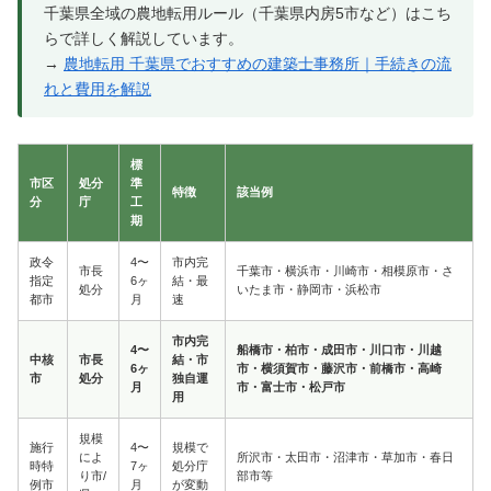
千葉県全域の農地転用ルール（千葉県内房5市など）はこち
らで詳しく解説しています。
→
農地転用 千葉県でおすすめの建築士事務所｜手続きの流
れと費用を解説
標
市区
処分
準
特徴
該当例
分
庁
工
期
政令
4〜
市内完
市長
千葉市・横浜市・川崎市・相模原市・さ
指定
6ヶ
結・最
処分
いたま市・静岡市・浜松市
都市
月
速
市内完
4〜
船橋市・柏市・成田市・川口市・川越
中核
市長
結・市
6ヶ
市・横須賀市・藤沢市・前橋市・高崎
市
処分
独自運
月
市・富士市・松戸市
用
規模
施行
4〜
規模で
によ
所沢市・太田市・沼津市・草加市・春日
時特
7ヶ
処分庁
り市/
部市等
例市
月
が変動