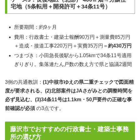
宅地（5条転用＋開発許可＋34条11号）
所要期間：約9ヶ月
費用：行政書士・建築士報酬90万円＋測量費85万円
＋造成・接道工事220万円＋実費35万円＝
約430万円
つまづき：小田急長後駅から1.05kmで34条11号適用
ぎりぎり。集落連たん戸数の数え方で県と協議2週間
3例の共通教訓：
(1)中核市ゆえの県二重チェックで図面精
度が要求される、(2)北部案件はJAさがみとの調整時間を
必ず見込む、(3)34条11号は1.1km・50戸要件の正確な事
前確認が必須
の3点です。
藤沢市でおすすめの行政書士・建築士事務
所の選び方