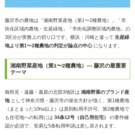
藤沢市の農地は「湘南野菜産地（第1〜2種農地）」「市
街化区域内農地・生産緑地」「市街化調整区域内農地」の
3区分が実務上の切り口です。横浜・川崎と違って
生産緑
地より第1〜2種農地の判定が論点の中心
になります。
湘南野菜産地（第1〜2種農地）— 藤沢の最重要
テーマ
御所見・遠藤・葛原の北部3地区は
湘南野菜のブランド産
地
として神奈川県・藤沢市の保全方針が強く、第1種農地
（まとまった10ha以上）は原則転用不許可。第2種農地で
も住宅地への転用には
34条12号（自己用住宅）
の要件確
認が必須で、安易な5条転用申請は差し戻されます。