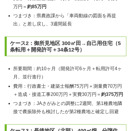
万円＝
約85万円
つまづき：県農政課から「車両動線の図面を再提
出」と差し戻し、3週間延長
ケース2：御所見地区 300㎡田→自己用住宅（5
条転用＋開発許可＋34条12号）
所要期間：約10ヶ月（開発許可6ヶ月＋転用許可4ヶ
月、並行進行）
費用：行政書士・建築士報酬75万円＋測量費70万円
＋造成・接道工事200万円＋実費30万円＝
約375万円
つまづき：JAさがみとの調整に2週間、第1種農地隣
接で農振除外も検討したが第2種農地と確定し回避
ケース3：長後地区（北部） 400㎡畑→分譲住