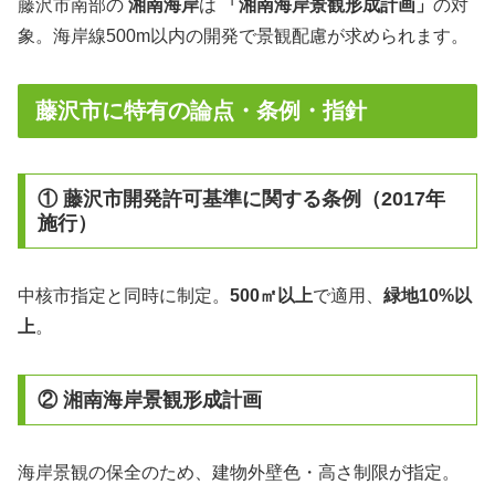
藤沢市南部の
湘南海岸
は
「湘南海岸景観形成計画」
の対
象。海岸線500m以内の開発で景観配慮が求められます。
藤沢市に特有の論点・条例・指針
① 藤沢市開発許可基準に関する条例（2017年
施行）
中核市指定と同時に制定。
500㎡以上
で適用、
緑地10%以
上
。
② 湘南海岸景観形成計画
海岸景観の保全のため、建物外壁色・高さ制限が指定。