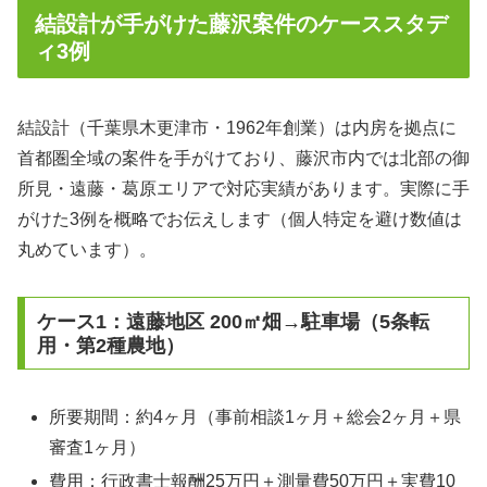
結設計が手がけた藤沢案件のケーススタデ
ィ3例
結設計（千葉県木更津市・1962年創業）は内房を拠点に
首都圏全域の案件を手がけており、藤沢市内では北部の御
所見・遠藤・葛原エリアで対応実績があります。実際に手
がけた3例を概略でお伝えします（個人特定を避け数値は
丸めています）。
ケース1：遠藤地区 200㎡畑→駐車場（5条転
用・第2種農地）
所要期間：約4ヶ月（事前相談1ヶ月＋総会2ヶ月＋県
審査1ヶ月）
費用：行政書士報酬25万円＋測量費50万円＋実費10