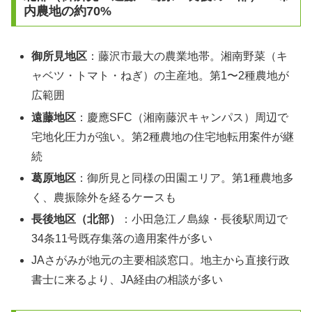
内農地の約70%
御所見地区
：藤沢市最大の農業地帯。湘南野菜（キ
ャベツ・トマト・ねぎ）の主産地。第1〜2種農地が
広範囲
遠藤地区
：慶應SFC（湘南藤沢キャンパス）周辺で
宅地化圧力が強い。第2種農地の住宅地転用案件が継
続
葛原地区
：御所見と同様の田園エリア。第1種農地多
く、農振除外を経るケースも
長後地区（北部）
：小田急江ノ島線・長後駅周辺で
34条11号既存集落の適用案件が多い
JAさがみが地元の主要相談窓口。地主から直接行政
書士に来るより、JA経由の相談が多い