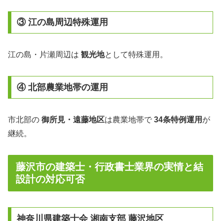
③ 江の島周辺特殊運用
江の島・片瀬周辺は
観光地
として特殊運用。
④ 北部農業地帯の運用
市北部の
御所見・遠藤地区
は農業地帯で
34条特例運用
が
継続。
藤沢市の建築士・行政書士業界の実情と結
設計の対応可否
神奈川県建築士会 湘南支部 藤沢地区