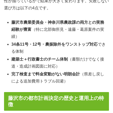
性が揃っているかで結果が大きく変わります。失敗しない
選び方は以下の4点です。
藤沢市農業委員会・神奈川県農政課の両方との実務
経験が豊富
（特に北部御所見・遠藤・葛原案件の実
績）
34条11号・12号・農振除外をワンストップ対応
でき
る体制
建築士＋行政書士のチーム体制
（書類だけでなく接
道・造成計画図面に対応）
完了検査まで料金変動がない明朗会計
（県差し戻し
による追加費用トラブル回避）
藤沢市の都市計画決定の歴史と運用上の特
徴