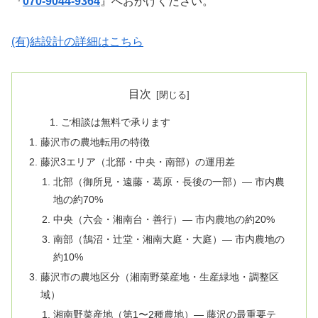
『
070-9044-9364
』へおかけください。
(有)結設計の詳細はこちら
目次
ご相談は無料で承ります
藤沢市の農地転用の特徴
藤沢3エリア（北部・中央・南部）の運用差
北部（御所見・遠藤・葛原・長後の一部）— 市内農
地の約70%
中央（六会・湘南台・善行）— 市内農地の約20%
南部（鵠沼・辻堂・湘南大庭・大庭）— 市内農地の
約10%
藤沢市の農地区分（湘南野菜産地・生産緑地・調整区
域）
湘南野菜産地（第1〜2種農地）— 藤沢の最重要テ