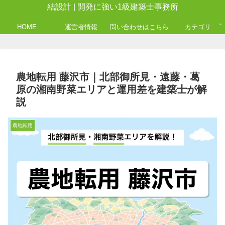
結設計 | 開発に強い1級建築士事務所
HOME
運営者情報
問い合わせはこちら
カテゴリ
農地転用 藤沢市｜北部御所見・遠藤・葛
原の湘南野菜エリアと運用差を建築士が解
説
農地転用