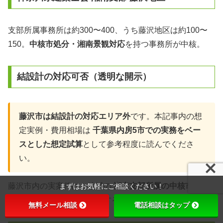
支部所属事務所は約300〜400、うち藤沢地区は約100〜
150。
中核市処分・湘南景観対応
を持つ事務所が中核。
結設計の対応可否（透明な開示）
藤沢市は結設計の対応エリア外
です。本記事内の想
定実例・費用相場は
千葉県内房5市での実務をベー
スとした想定試算
として参考程度に読んでくださ
い。
まずはお気軽にご相談ください！
藤沢市内の実案件は、地域の
湘南支部所属の中核市処
分・湘南景観経験者
に依頼することを強く推奨します。
無料メール相談
電話相談はタップ