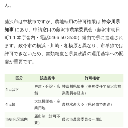
ん。
藤沢市は中核市ですが、農地転用の許可権限は
神奈川県
知事
にあり、申請窓口の藤沢市農業委員会（藤沢市朝日
町1-1 本庁舎内・電話0466-50-3530）経由で県に進達され
ます。政令市の横浜・川崎・相模原と異なり、市単独では
許可できないため、書類精度と県農政課の運用基準への配
慮が重要です。
区分
該当案件
許可権者
戸建・分譲・店
神奈川県知事（事務委任で藤沢市農
4ha以下
舗
業委員会経由）
大規模開発・産
4ha超
農林水産大臣（県経由で進達）
業用地
届出制（許可不
市街化区域内
藤沢市農業委員会へ届出
要）