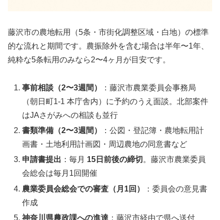
藤沢市の農地転用（5条・市街化調整区域・白地）の標準
的な流れと期間です。農振除外を含む場合は半年〜1年、
純粋な5条転用のみなら2〜4ヶ月が目安です。
事前相談（2〜3週間）
：藤沢市農業委員会事務局
（朝日町1-1 本庁舎内）に予約のうえ面談。北部案件
はJAさがみへの相談も並行
書類準備（2〜3週間）
：公図・登記簿・農地転用計
画書・土地利用計画図・周辺農地の同意書など
申請書提出
：毎月
15日前後の締切
。藤沢市農業委員
会総会は毎月1回開催
農業委員会総会での審査（月1回）
：委員会の意見書
作成
神奈川県農政課への進達
：藤沢市経由で県へ送付