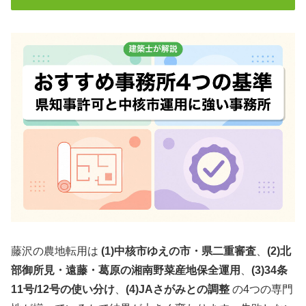
藤沢の農地転用は
(1)中核市ゆえの市・県二重審査
、
(2)北
部御所見・遠藤・葛原の湘南野菜産地保全運用
、
(3)34条
11号/12号の使い分け
、
(4)JAさがみとの調整
の4つの専門