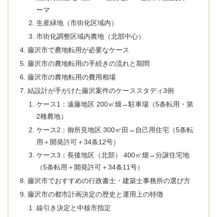
ーマ
生産緑地（市街化区域内）
市街化調整区域内農地（北部中心）
藤沢市で農地転用が必要なケース
藤沢市の農地転用の手続きの流れと期間
藤沢市の農地転用の費用相場
結設計が手がけた藤沢案件のケーススタディ3例
ケース1：遠藤地区 200㎡畑→駐車場（5条転用・第
2種農地）
ケース2：御所見地区 300㎡田→自己用住宅（5条転
用＋開発許可＋34条12号）
ケース3：長後地区（北部） 400㎡畑→分譲住宅地
（5条転用＋開発許可＋34条11号）
藤沢市でおすすめの行政書士・建築士事務所の選び方
藤沢市の都市計画決定の歴史と運用上の特徴
線引き決定と中核市指定