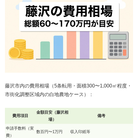
藤沢市内の費用相場（5条転用・面積300〜1,000㎡程度・
市街化調整区域内の白地農地ケース）：
金額目安（藤沢相
費用項目
備考
場）
申請手数料（実
数百円〜1万円
収入印紙等
費）