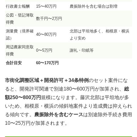
行政書士報酬
15〜40万円
農振除外を含む場合は割増
公図・登記簿取
数千円〜2万円
得費
測量費（境界確
北部は平坦地多く、相模原・横浜
40〜80万円
認）
より安め
周辺農家同意取
0〜5万円
謝礼・印紙等
得費
合計目安
60〜170万円
市街化調整区域＋開発許可＋34条特例
のセット案件にな
ると、開発許可関連で別途180〜600万円が加算され、
総
額250〜800万円
規模になります。藤沢北部は平坦地が多
いため、相模原・横浜の傾斜地案件より造成費は抑えられ
る傾向です。
農振除外を含むケース
は別途除外手続き費用
10〜25万円が加算されます。