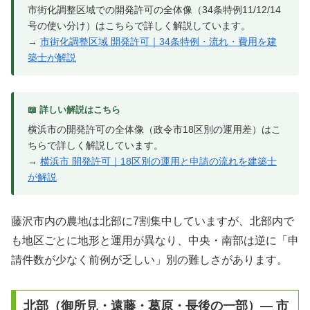
市街化調整区域での開発許可の全体像（34条特例11/12/14
号の使い分け）はこちらで詳しく解説しています。
→
市街化調整区域 開発許可｜34条特例・流れ・費用を建
築士が解説
📖 詳しい解説はこちら
横浜市の開発許可の全体像（政令市18区別の運用差）はこ
ちらで詳しく解説しています。
→
横浜市 開発許可｜18区別の運用と申請の流れを建築士
が解説
藤沢市内の農地は北部に7割集中していますが、北部内で
も地区ごとに地形と運用が異なり、中央・南部は逆に「申
請件数が少なく前例が乏しい」別の難しさがあります。
北部（御所見・遠藤・葛原・長後の一部）— 市