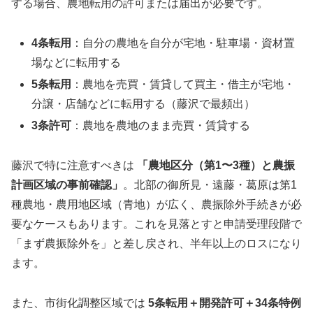
する場合、農地転用の許可または届出が必要です。
4条転用
：自分の農地を自分が宅地・駐車場・資材置
場などに転用する
5条転用
：農地を売買・賃貸して買主・借主が宅地・
分譲・店舗などに転用する（藤沢で最頻出）
3条許可
：農地を農地のまま売買・賃貸する
藤沢で特に注意すべきは
「農地区分（第1〜3種）と農振
計画区域の事前確認」
。北部の御所見・遠藤・葛原は第1
種農地・農用地区域（青地）が広く、農振除外手続きが必
要なケースもあります。これを見落とすと申請受理段階で
「まず農振除外を」と差し戻され、半年以上のロスになり
ます。
また、市街化調整区域では
5条転用＋開発許可＋34条特例