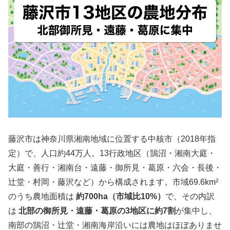
藤沢市は神奈川県湘南地域に位置する中核市（2018年指
定）で、人口約44万人。13行政地区（鵠沼・湘南大庭・
大庭・善行・湘南台・遠藤・御所見・葛原・六会・長後・
辻堂・村岡・藤沢など）から構成されます。市域69.6km²
のうち農地面積は
約700ha（市域比10%）
で、その内訳
は
北部の御所見・遠藤・葛原の3地区に約7割
が集中し、
南部の鵠沼・辻堂・湘南海岸沿いには農地はほぼありませ