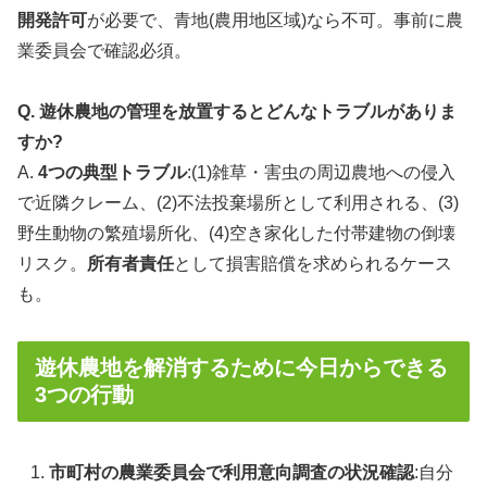
開発許可
が必要で、青地(農用地区域)なら不可。事前に農
業委員会で確認必須。
Q. 遊休農地の管理を放置するとどんなトラブルがありま
すか?
A.
4つの典型トラブル
:(1)雑草・害虫の周辺農地への侵入
で近隣クレーム、(2)不法投棄場所として利用される、(3)
野生動物の繁殖場所化、(4)空き家化した付帯建物の倒壊
リスク。
所有者責任
として損害賠償を求められるケース
も。
遊休農地を解消するために今日からできる
3つの行動
市町村の農業委員会で利用意向調査の状況確認
:自分