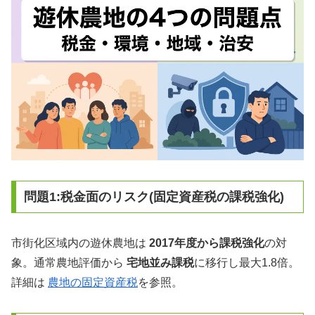
問題1:税金面のリスク(固定資産税の課税強化)
市街化区域内の遊休農地は
2017年度から課税強化
の対
象。通常農地評価から
宅地並み課税
に移行し最大1.8倍。
詳細は
農地の固定資産税
を参照。