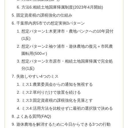
方法6:相続土地国庫帰属制度(2023年4月開始)
固定資産税の課税強化の仕組み
千葉県内房5市での想定実例3パターン
想定パターン1:木更津市・農地バンクへの10年貸付
(1反)
想定パターン2:袖ケ浦市・遊休農地の復元＋市民農
園転用(500㎡)
想定パターン3:市原市・相続土地国庫帰属で完全処
分(1反)
失敗しやすい4つのミス
ミス1:農業委員会からの通知を無視する
ミス2:草刈りだけで放置を続ける
ミス3:固定資産税の課税強化を見落とす
ミス4:活用方法を比較せずに最初の選択肢で決める
よくある質問(FAQ)
遊休農地を解消するために今日からできる3つの行動