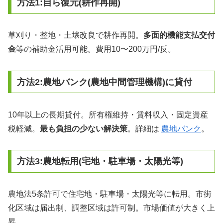
方法1:自ら復元(耕作再開)
草刈り・整地・土壌改良で耕作再開。
多面的機能支払交付
金
等の補助金活用可能。費用10〜200万円/反。
方法2:農地バンク(農地中間管理機構)に貸付
10年以上の長期貸付。所有権維持・賃料収入・固定資産
税軽減。
最も負担の少ない解決策
。詳細は
農地バンク
。
方法3:農地転用(宅地・駐車場・太陽光等)
農地法5条許可で住宅地・駐車場・太陽光等に転用。市街
化区域は届出制、調整区域は許可制。市場価値が大きく上
昇。