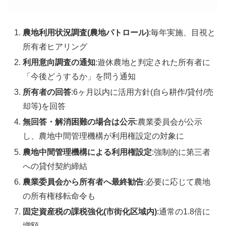
農地利用状況調査(農地パトロール)
:毎年実施、目視と
所有者ヒアリング
利用意向調査の通知
:遊休農地と判定された所有者に
「今後どうするか」を問う通知
所有者の回答
:6ヶ月以内に活用方針(自ら耕作/貸付/売
却等)を回答
無回答・解消困難の場合は公示
:農業委員会が公示
し、農地中間管理機構が利用権設定の対象に
農地中間管理機構による利用権設定
:強制的に第三者
への貸付契約締結
農業委員会から所有者へ最終勧告
:必要に応じて農地
の所有権移転命令も
固定資産税の課税強化(市街化区域内)
:通常の1.8倍に
増額