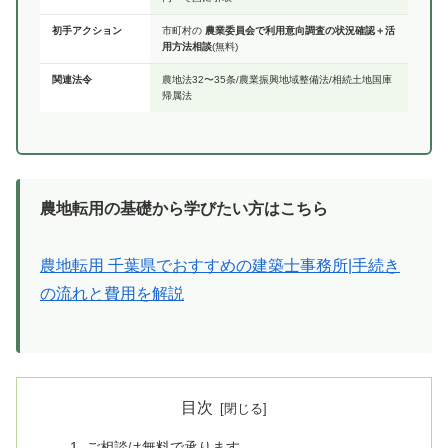
初手アクション
市町村の
農業委員会で利用意向調査の状況確認＋活
用方法相談
(無料)
関連法令
農地法32〜35条/農業振興地域整備法/相続土地国庫
帰属法
農地転用の基礎から学びたい方はこちら
農地転用 千葉県でおすすめの建築士事務所|手続き
の流れと費用を解説
目次
ご相談は無料で承ります