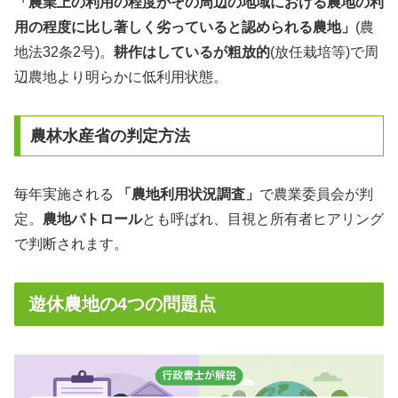
「農業上の利用の程度がその周辺の地域における農地の利
用の程度に比し著しく劣っていると認められる農地」
(農
地法32条2号)。
耕作はしているが粗放的
(放任栽培等)で周
辺農地より明らかに低利用状態。
農林水産省の判定方法
毎年実施される
「農地利用状況調査」
で農業委員会が判
定。
農地パトロール
とも呼ばれ、目視と所有者ヒアリング
で判断されます。
遊休農地の4つの問題点