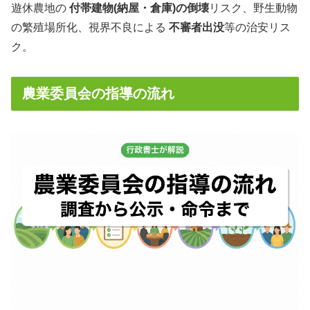
遊休農地の
付帯建物(納屋・倉庫)の倒壊
リスク、野生動物
の繁殖場所化、視界不良による
不審者出没
等の治安リス
ク。
農業委員会の指導の流れ