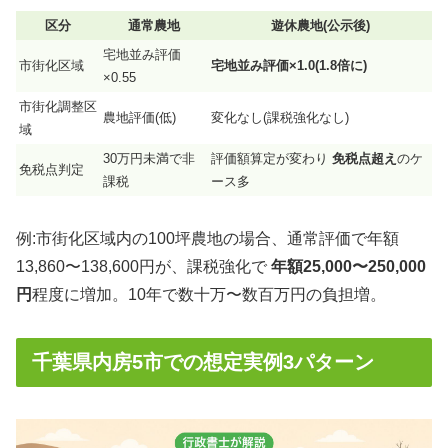
区分
通常農地
遊休農地(公示後)
宅地並み評価
市街化区域
宅地並み評価×1.0(1.8倍に)
×0.55
市街化調整区
農地評価(低)
変化なし(課税強化なし)
域
30万円未満で非
評価額算定が変わり
免税点超え
のケ
免税点判定
課税
ース多
例:市街化区域内の100坪農地の場合、通常評価で年額
13,860〜138,600円が、課税強化で
年額25,000〜250,000
円
程度に増加。10年で数十万〜数百万円の負担増。
千葉県内房5市での想定実例3パターン