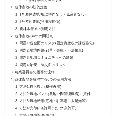
遊休農地の法的定義
1号遊休農地(現に耕作なし・見込みなし)
2号遊休農地(利用程度低)
農林水産省の判定方法
遊休農地の4つの問題点
問題1:税金面のリスク(固定資産税の課税強化)
問題2:環境問題(雑草・害虫・不法投棄)
問題3:地域コミュニティへの影響
問題4:治安・防災面のリスク
農業委員会の指導の流れ
遊休農地を解消する6つの活用方法
方法1:自ら復元(耕作再開)
方法2:農地バンク(農地中間管理機構)に貸付
方法3:農地転用(宅地・駐車場・太陽光等)
方法4:売却(3条許可または5条許可)
方法5:無償譲渡(贈与)