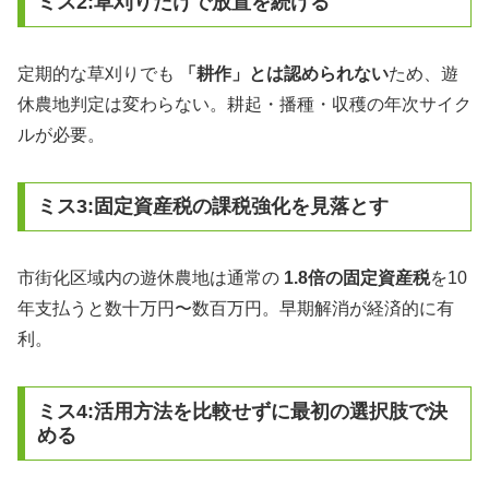
ミス2:草刈りだけで放置を続ける
定期的な草刈りでも
「耕作」とは認められない
ため、遊
休農地判定は変わらない。耕起・播種・収穫の年次サイク
ルが必要。
ミス3:固定資産税の課税強化を見落とす
市街化区域内の遊休農地は通常の
1.8倍の固定資産税
を10
年支払うと数十万円〜数百万円。早期解消が経済的に有
利。
ミス4:活用方法を比較せずに最初の選択肢で決
める