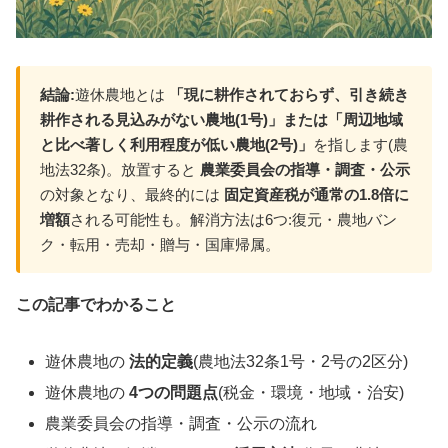
結論:
遊休農地とは
「現に耕作されておらず、引き続き
耕作される見込みがない農地(1号)」または「周辺地域
と比べ著しく利用程度が低い農地(2号)」
を指します(農
地法32条)。放置すると
農業委員会の指導・調査・公示
の対象となり、最終的には
固定資産税が通常の1.8倍に
増額
される可能性も。解消方法は6つ:復元・農地バン
ク・転用・売却・贈与・国庫帰属。
この記事でわかること
遊休農地の
法的定義
(農地法32条1号・2号の2区分)
遊休農地の
4つの問題点
(税金・環境・地域・治安)
農業委員会の指導・調査・公示の流れ