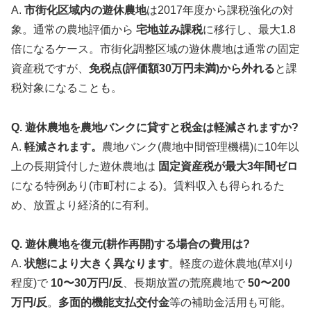
A.
市街化区域内の遊休農地
は2017年度から課税強化の対
象。通常の農地評価から
宅地並み課税
に移行し、最大1.8
倍になるケース。市街化調整区域の遊休農地は通常の固定
資産税ですが、
免税点(評価額30万円未満)から外れる
と課
税対象になることも。
Q. 遊休農地を農地バンクに貸すと税金は軽減されますか?
A.
軽減されます。
農地バンク(農地中間管理機構)に10年以
上の長期貸付した遊休農地は
固定資産税が最大3年間ゼロ
になる特例あり(市町村による)。賃料収入も得られるた
め、放置より経済的に有利。
Q. 遊休農地を復元(耕作再開)する場合の費用は?
A.
状態により大きく異なります
。軽度の遊休農地(草刈り
程度)で
10〜30万円/反
、長期放置の荒廃農地で
50〜200
万円/反
。
多面的機能支払交付金
等の補助金活用も可能。