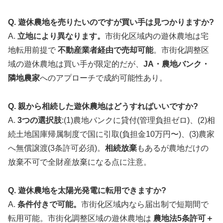
Q. 遊休農地を売りたいのですが買い手は見つかりますか?
A.
立地により異なります。
市街化区域内の遊休農地は宅
地転用前提で
不動産業者経由で売却可能
。市街化調整区
域の遊休農地は買い手が限定的だが、
JA・農地バンク・
隣地農家
へのアプローチで成約可能性あり。
Q. 親から相続した遊休農地はどうすればいいですか?
A.
3つの選択肢
:(1)農地バンクに貸付(管理負担ゼロ)、(2)相
続土地国庫帰属制度で国に引取(負担金10万円〜)、(3)農家
へ無償譲渡(3条許可必須)。
相続放棄
もあるが農地だけの
放棄不可で全財産放棄になる点に注意。
Q. 遊休農地を太陽光発電に転用できますか?
A.
条件付きで可能。
市街化区域内なら届出制で短期間で
転用可能。市街化調整区域の遊休農地は
農地法5条許可＋