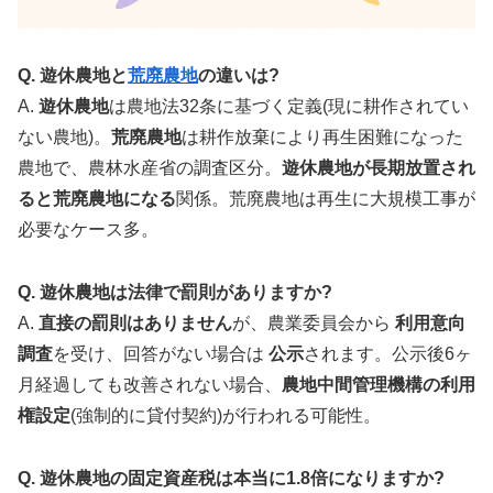
Q. 遊休農地と
荒廃農地
の違いは?
A.
遊休農地
は農地法32条に基づく定義(現に耕作されてい
ない農地)。
荒廃農地
は耕作放棄により再生困難になった
農地で、農林水産省の調査区分。
遊休農地が長期放置され
ると荒廃農地になる
関係。荒廃農地は再生に大規模工事が
必要なケース多。
Q. 遊休農地は法律で罰則がありますか?
A.
直接の罰則はありません
が、農業委員会から
利用意向
調査
を受け、回答がない場合は
公示
されます。公示後6ヶ
月経過しても改善されない場合、
農地中間管理機構の利用
権設定
(強制的に貸付契約)が行われる可能性。
Q. 遊休農地の固定資産税は本当に1.8倍になりますか?