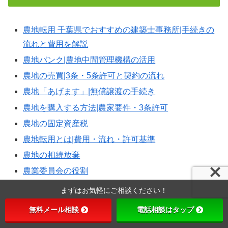
農地転用 千葉県でおすすめの建築士事務所|手続きの
流れと費用を解説
農地バンク|農地中間管理機構の活用
農地の売買|3条・5条許可と契約の流れ
農地「あげます」|無償譲渡の手続き
農地を購入する方法|農家要件・3条許可
農地の固定資産税
農地転用とは|費用・流れ・許可基準
農地の相続放棄
農業委員会の役割
まずはお気軽にご相談ください！
ホーム
農地転用
無料メール相談
電話相談はタップ