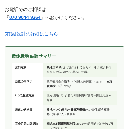
お電話でのご相談は
『
070-9044-9364
』へおかけください。
(有)結設計の詳細はこちら
遊休農地 結論サマリー
法的定義
農地法32条
:現に耕作されておらず、引き続き耕作
される見込みがない農地(1号)等
放置のリスク
農業委員会の指導 → 利用意向調査 → 公示 →
固定
資産税1.8倍
に増額
6つの解消方法
復元/農地バンク貸付/転用/売却/贈与/相続土地国庫
帰属
最速の解決策
農地バンク(農地中間管理機構)
への貸付:所有権維
持・賃料収入・税軽減
完全処分の選択肢
相続土地国庫帰属制度
(2023年4月開始):負担金10万
円〜で国に引取