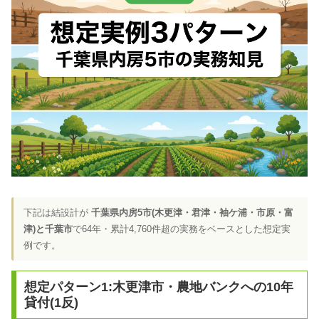
下記は結設計が
千葉県内房5市(木更津・君津・袖ケ浦・市原・富
津)と千葉市
で64年・累計4,760件超の実務をベースとした想定実
例です。
想定パターン1:木更津市・農地バンクへの10年
貸付(1反)