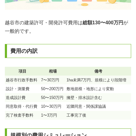
越谷市の建築許可・開発許可費用は
総額130〜400万円
が
一般的です。
費用の内訳
項目
相場
備考
越谷市行政手数料
7〜30万円
1ha未満7万円、規模により段階増
設計・測量費
50〜200万円
敷地規模・地形により変動
造成設計費
50〜150万円
擁壁・排水設計含む
同意取得・代行費
10〜30万円
近隣同意・関係課協議
完了検査手数料
1〜3万円
工事完了後
規模別の費用シミュレーション