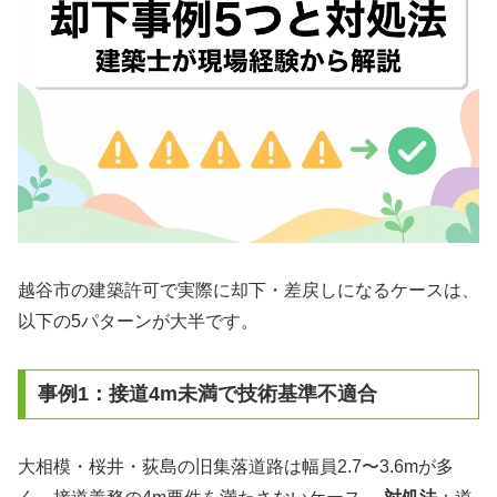
越谷市の建築許可で実際に却下・差戻しになるケースは、
以下の5パターンが大半です。
事例1：接道4m未満で技術基準不適合
大相模・桜井・荻島の旧集落道路は幅員2.7〜3.6mが多