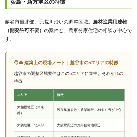
荻島・新方地区の特徴
越谷市最北部、元荒川沿いの調整区域。
農林漁業用建物
（開発許可不要）
の案件と、農家分家住宅の相談が中心で
す。
🧑‍💼 建築士の現場ノート｜越谷市の5エリアの特徴
越谷市の調整区域案件はこの5エリアに集中。それぞれの
特徴:
エリア
特徴
大相模地区（南東
既存集落多数・農業地帯、34条11号が中心
部）
大袋地区（北東部）
大袋駅周辺の郊外住宅地縁辺