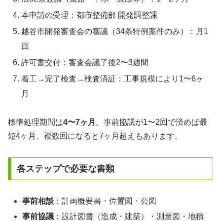
本申請の受理：都市整備部 開発調整課
越谷市開発審査会の審議（34条特例案件のみ）：月1
回
許可書交付：審査会議了後2〜3週間
着工→完了検査→検査済証：工事規模により1〜6ヶ
月
標準処理期間は
4〜7ヶ月
。事前協議が1〜2回で済めば最
短4ヶ月、複数回になると7ヶ月超えもあります。
各ステップで必要な書類
事前相談
：計画概要書・位置図・公図
事前協議
：設計図書（造成・建築）・測量図・地積