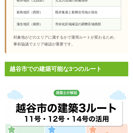
桜井地区（北西部）
元荒川流域の田園地帯
荻島地区（西部）
既存集落と新興住宅地が混在
蒲生地区（南部）
市街化区域縁辺の調整区域残部
対象地がどのエリアに属するかで運用ルートが変わるため、
事前協議でエリア確認が重要です。
越谷市での建築可能な3つのルート