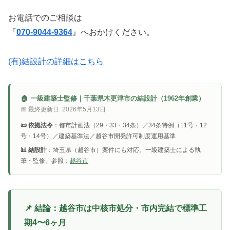
お電話でのご相談は
『
070-9044-9364
』へおかけください。
(有)結設計の詳細はこちら
🏠 一級建築士監修｜千葉県木更津市の結設計（1962年創業）
📅 最終更新日: 2026年5月13日
📜 依拠法令
：都市計画法（29・33・34条）／34条特例（11号・12
号・14号）／建築基準法／越谷市開発許可制度運用基準
📊 結設計
：埼玉県（越谷市）案件にも対応。一級建築士による執
筆・監修。参照：
越谷市
📌 結論：越谷市は中核市処分・市内完結で標準工
期4〜6ヶ月