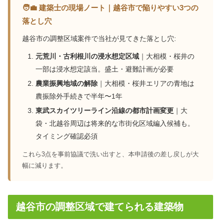
🧑‍💼 建築士の現場ノート｜越谷市で陥りやすい3つの
落とし穴
越谷市の調整区域案件で当社が見てきた落とし穴:
元荒川・古利根川の浸水想定区域
｜大相模・桜井の
一部は浸水想定該当。盛土・避難計画が必要
農業振興地域の解除
｜大相模・桜井エリアの青地は
農振除外手続きで半年〜1年
東武スカイツリーライン沿線の都市計画変更
｜大
袋・北越谷周辺は将来的な市街化区域編入候補も。
タイミング確認必須
これら3点を事前協議で洗い出すと、本申請後の差し戻しが大
幅に減ります。
越谷市の調整区域で建てられる建築物