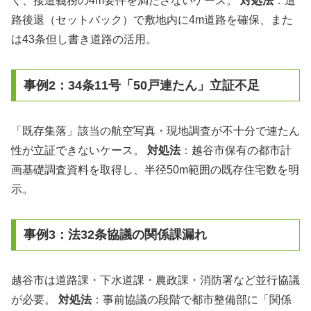
く、接道義務の4m要件を満たさないケース。
対処法
：道
路後退（セットバック）で敷地内に4m道路を確保、また
は43条但し書き道路の活用。
事例2：34条11号「50戸連たん」立証不足
「既存集落」該当の航空写真・現地調査が不十分で連たん
性が立証できないケース。
対処法
：越谷市保有の都市計
画基礎調査資料を取得し、半径50m範囲の既存住宅数を明
示。
事例3：法32条協議の関係課漏れ
越谷市は道路課・下水道課・農政課・消防署など並行協議
が必要。
対処法
：事前協議の段階で都市整備部に「関係