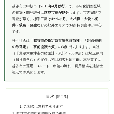
越谷市は
中核市（2015年4月移行）
で、市街化調整区域
の建築・開発許可は
越谷市長が処分
します。市内完結で
審査が早く、標準工期は
4〜6ヶ月
。
大相模・大袋・桜
井・荻島・蒲生
などの郊外エリアで34条特例案件が中心
です。
許可可否は
「越谷市の指定既存集落該当性」「34条特例
の号選定」「事前協議の質」
の3点で決まります。当社
（千葉県木更津市の結設計・累計4,760件超）は埼玉県内
（越谷市含む）の案件も初回相談対応可能。本記事では
越谷市の運用・3ルート・申請の流れ・費用相場を建築士
視点で体系化します。
目次
ご相談は無料で承ります
越谷市の市街化調整区域の概要