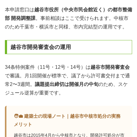
本申請窓口は
越谷市役所（中央市民会館近く）の都市整備
部 開発調整課
。事前相談はここで受けられます。中核市
のため千葉市・横浜市と同様、市内完結型の運用です。
越谷市開発審査会の運用
34条特例案件（11号・12号・14号）は
越谷市開発審査会
で審議。月1回開催が標準で、議了から許可書交付まで通
常2〜3週間。
議題提出締切は開催月の中旬
のため、スケ
ジュール逆算が重要です。
🧑‍💼 建築士の現場ノート｜越谷市中核市処分の実務
メリット
越谷市は2015年4月から中核市となり、開発許可処分が市