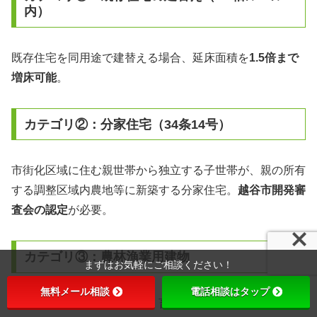
内）
既存住宅を同用途で建替える場合、延床面積を
1.5倍まで
増床可能
。
カテゴリ②：分家住宅（34条14号）
市街化区域に住む親世帯から独立する子世帯が、親の所有
する調整区域内農地等に新築する分家住宅。
越谷市開発審
査会の認定
が必要。
カテゴリ③：農林漁業用建物
まずはお気軽にご相談ください！
無料メール相談
電話相談はタップ
農業者が自ら使用する農舎・畜舎・農機具庫等は
開発許可