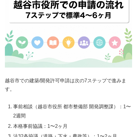
越谷市での建築/開発許可申請は次の7ステップで進みま
す。
事前相談（越谷市役所 都市整備部 開発調整課）：1〜
2週間
本格事前協議：1〜2ヶ月
法32条協議（道路・下水・農政等）：1〜2ヶ月