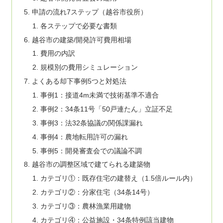
申請の流れ7ステップ（越谷市役所）
各ステップで必要な書類
越谷市の建築/開発許可費用相場
費用の内訳
規模別の費用シミュレーション
よくある却下事例5つと対処法
事例1：接道4m未満で技術基準不適合
事例2：34条11号「50戸連たん」立証不足
事例3：法32条協議の関係課漏れ
事例4：農地転用許可の漏れ
事例5：開発審査会での議論不調
越谷市の調整区域で建てられる建築物
カテゴリ①：既存住宅の建替え（1.5倍ルール内）
カテゴリ②：分家住宅（34条14号）
カテゴリ③：農林漁業用建物
カテゴリ④：公益施設・34条特例該当建物