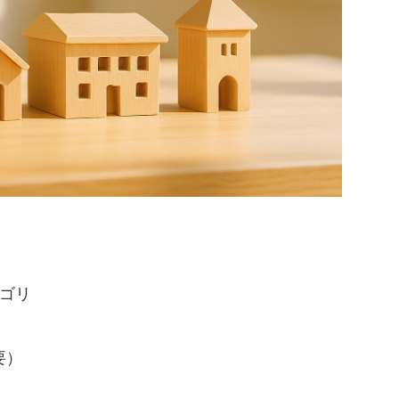
テゴリ
要）