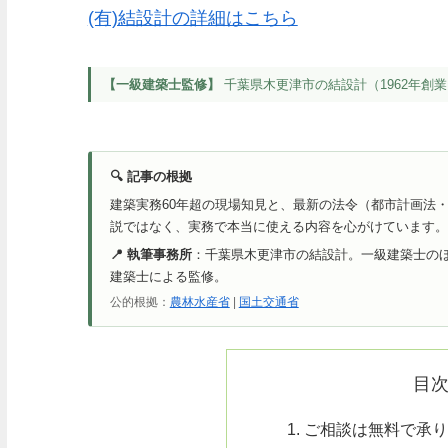
(有)結設計の詳細はこちら
【一級建築士監修】
千葉県木更津市の結設計（1962年創業
🔍 記事の根拠
建築実務60年超の現場知見と、最新の法令（都市計画法
説ではなく、実務で本当に使える内容を心がけています。
📍 執筆事務所
：千葉県木更津市の結設計。一級建築士の
建築士による監修。
公的根拠：
農林水産省
|
国土交通省
目
ご相談は無料で承り