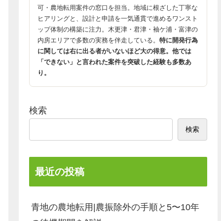
可・農地転用案件の窓口を担当。地域に根ざした丁寧な
ヒアリングと、設計と申請を一気通貫で進めるワンスト
ップ体制の構築に注力。木更津・君津・袖ケ浦・富津の
内房エリアで多数の実務を伴走している。
特に開発行為
に関しては右に出る者がいないほど大の得意。他では
「できない」と言われた案件を突破した経験も多数あ
り。
検索
検索
最近の投稿
青地の農地転用|農振除外の手順と5〜10年