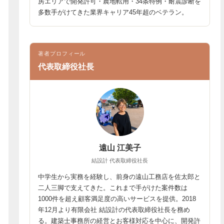
房エリアで開発許可・農地転用・34条特例・耐震診断を
多数手がけてきた業界キャリア45年超のベテラン。
著者プロフィール
代表取締役社長
遠山 江美子
結設計 代表取締役社長
中学生から実務を経験し、前身の遠山工務店を佐太郎と
二人三脚で支えてきた。これまで手がけた案件数は
1000件を超え顧客満足度の高いサービスを提供。2018
年12月より有限会社 結設計の代表取締役社長を務め
る。建築士事務所の経営とお客様対応を中心に、開発許