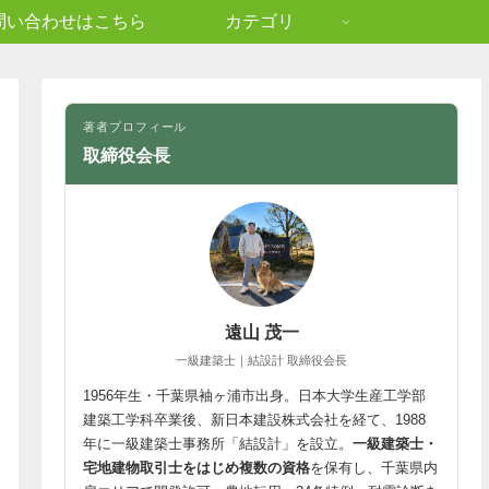
問い合わせはこちら
カテゴリ
著者プロフィール
取締役会長
遠山 茂一
一級建築士｜結設計 取締役会長
1956年生・千葉県袖ヶ浦市出身。日本大学生産工学部
建築工学科卒業後、新日本建設株式会社を経て、1988
年に一級建築士事務所「結設計」を設立。
一級建築士・
宅地建物取引士をはじめ複数の資格
を保有し、千葉県内