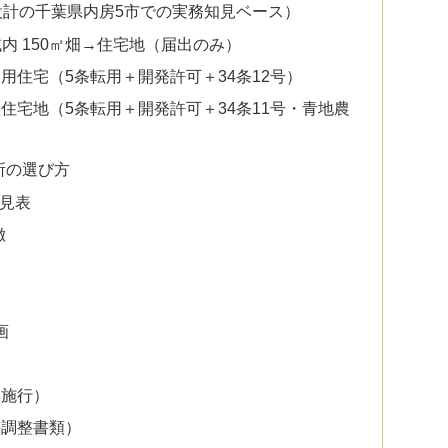
設計の千葉県内房5市での実務知見ベース）
内 150㎡畑→住宅地（届出のみ）
己用住宅（5条転用＋開発許可＋34条12号）
譲住宅地（5条転用＋開発許可＋34条11号・青地農
所の選び方
見表
徴
画
年施行）
併調整書類）