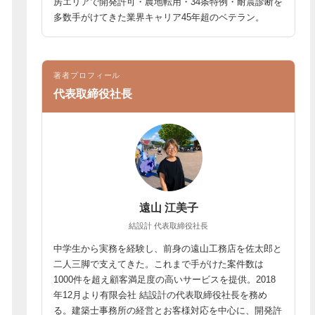
房エリアで開発許可・農地転用・34条特例・耐震診断を
多数手がけてきた業界キャリア45年超のベテラン。
著者プロフィール
代表取締役社長
遠山 江美子
結設計 代表取締役社長
中学生から実務を経験し、前身の遠山工務店を佐太郎と
二人三脚で支えてきた。これまで手がけた案件数は
1000件を超え顧客満足度の高いサービスを提供。2018
年12月より有限会社 結設計の代表取締役社長を務め
る。建築士事務所の経営とお客様対応を中心に、開発許