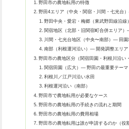
野田市の農地転用の特徴
野田4エリア（中央・関宿・川間・七光台）
野田中央・愛宕・梅郷（東武野田線沿線
関宿地区（北部・旧関宿町合併エリア）—
川間・七光台地区（中央〜南部）— 田園
南部（利根運河沿い）— 開発調整エリア
野田市の農地区分（関宿田園・利根川沿い
関宿田園（広大）— 野田の最重要テーマ
利根川／江戸川沿い水田
利根運河沿い（南部）
野田市で農地転用が必要なケース
野田市の農地転用の手続きの流れと期間
野田市の農地転用の費用相場
野田市の農地転用は誰が申請するのか（役