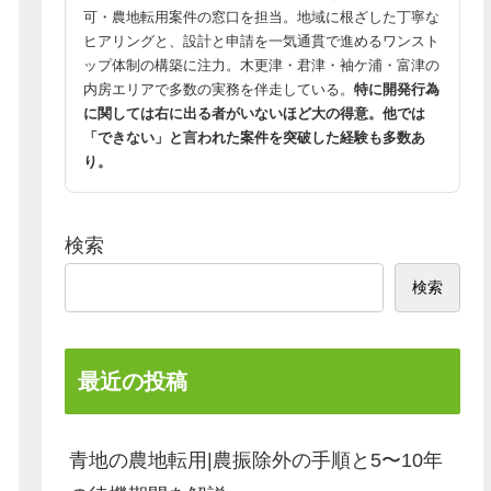
可・農地転用案件の窓口を担当。地域に根ざした丁寧な
ヒアリングと、設計と申請を一気通貫で進めるワンスト
ップ体制の構築に注力。木更津・君津・袖ケ浦・富津の
内房エリアで多数の実務を伴走している。
特に開発行為
に関しては右に出る者がいないほど大の得意。他では
「できない」と言われた案件を突破した経験も多数あ
り。
検索
検索
最近の投稿
青地の農地転用|農振除外の手順と5〜10年