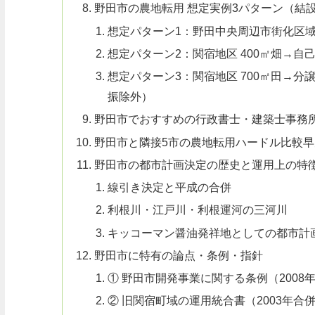
野田市の農地転用 想定実例3パターン（結
想定パターン1：野田中央周辺市街化区域
想定パターン2：関宿地区 400㎡畑→自
想定パターン3：関宿地区 700㎡田→分
振除外）
野田市でおすすめの行政書士・建築士事務
野田市と隣接5市の農地転用ハードル比較早
野田市の都市計画決定の歴史と運用上の特
線引き決定と平成の合併
利根川・江戸川・利根運河の三河川
キッコーマン醤油発祥地としての都市計
野田市に特有の論点・条例・指針
① 野田市開発事業に関する条例（2008
② 旧関宿町域の運用統合書（2003年合