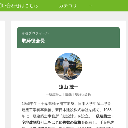
問い合わせはこちら
カテゴリ
著者プロフィール
取締役会長
遠山 茂一
一級建築士｜結設計 取締役会長
1956年生・千葉県袖ヶ浦市出身。日本大学生産工学部
建築工学科卒業後、新日本建設株式会社を経て、1988
年に一級建築士事務所「結設計」を設立。
一級建築士・
宅地建物取引士をはじめ複数の資格
を保有し、千葉県内