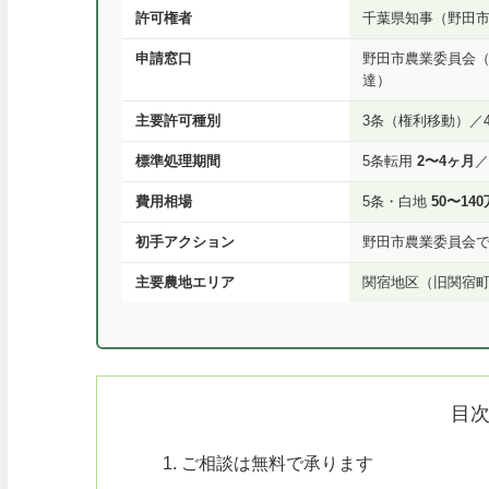
許可権者
千葉県知事（野田
申請窓口
野田市農業委員会
達）
主要許可種別
3条（権利移動）／
標準処理期間
5条転用
2〜4ヶ月
費用相場
5条・白地
50〜14
初手アクション
野田市農業委員会
主要農地エリア
関宿地区（旧関宿
目
ご相談は無料で承ります