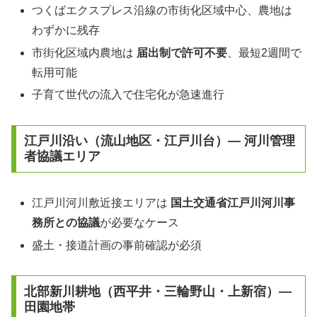
つくばエクスプレス沿線の市街化区域中心、農地は
わずかに残存
市街化区域内農地は
届出制で許可不要
、最短2週間で
転用可能
子育て世代の流入で住宅化が急速進行
江戸川沿い（流山地区・江戸川台）— 河川管理
者協議エリア
江戸川河川敷近接エリアは
国土交通省江戸川河川事
務所との協議
が必要なケース
盛土・接道計画の事前確認が必須
北部新川耕地（西平井・三輪野山・上新宿）—
田園地帯