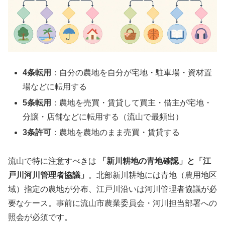
4条転用
：自分の農地を自分が宅地・駐車場・資材置
場などに転用する
5条転用
：農地を売買・賃貸して買主・借主が宅地・
分譲・店舗などに転用する（流山で最頻出）
3条許可
：農地を農地のまま売買・賃貸する
流山で特に注意すべきは
「新川耕地の青地確認」と「江
戸川河川管理者協議」
。北部新川耕地には青地（農用地区
域）指定の農地が分布、江戸川沿いは河川管理者協議が必
要なケース。事前に流山市農業委員会・河川担当部署への
照会が必須です。