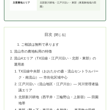
主要農地エリア
北部新川耕地・江戸川沿い・東部（東葛飾地域の田
園）
目次
ご相談は無料で承ります
流山市の農地転用の特徴
流山4エリア（TX沿線・江戸川沿い・北部・東部）の
運用差
TX沿線中央部（おおたかの森・流山セントラルパー
ク・南流山）— 市街化区域中心
江戸川沿い（流山地区・江戸川台）— 河川管理者協
議エリア
北部新川耕地（西平井・三輪野山・上新宿）— 田園
地帯