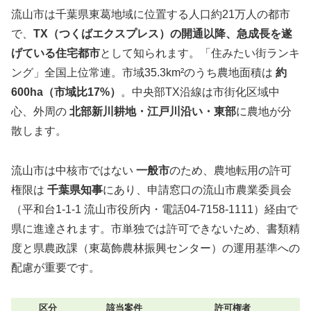
流山市は千葉県東葛地域に位置する人口約21万人の都市
で、
TX（つくばエクスプレス）の開通以降、急成長を遂
げている住宅都市
として知られます。「住みたい街ランキ
ング」全国上位常連。市域35.3km²のうち農地面積は
約
600ha（市域比17%）
。中央部TX沿線は市街化区域中
心、外周の
北部新川耕地・江戸川沿い・東部
に農地が分
散します。
流山市は中核市ではない
一般市
のため、農地転用の許可
権限は
千葉県知事
にあり、申請窓口の流山市農業委員会
（平和台1-1-1 流山市役所内・電話04-7158-1111）経由で
県に進達されます。市単独では許可できないため、書類精
度と県農政課（東葛飾農林振興センター）の運用基準への
配慮が重要です。
区分
該当案件
許可権者