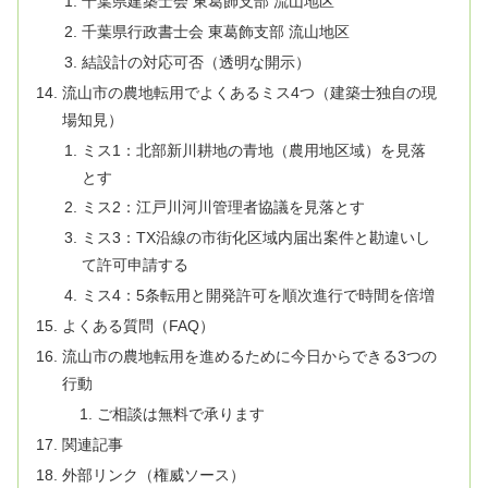
千葉県建築士会 東葛飾支部 流山地区
千葉県行政書士会 東葛飾支部 流山地区
結設計の対応可否（透明な開示）
流山市の農地転用でよくあるミス4つ（建築士独自の現
場知見）
ミス1：北部新川耕地の青地（農用地区域）を見落
とす
ミス2：江戸川河川管理者協議を見落とす
ミス3：TX沿線の市街化区域内届出案件と勘違いし
て許可申請する
ミス4：5条転用と開発許可を順次進行で時間を倍増
よくある質問（FAQ）
流山市の農地転用を進めるために今日からできる3つの
行動
ご相談は無料で承ります
関連記事
外部リンク（権威ソース）