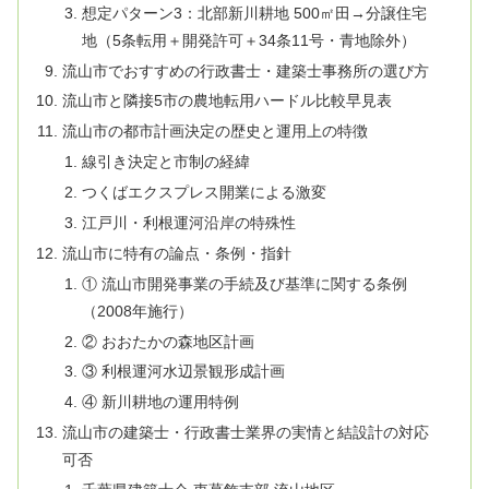
想定パターン3：北部新川耕地 500㎡田→分譲住宅
地（5条転用＋開発許可＋34条11号・青地除外）
流山市でおすすめの行政書士・建築士事務所の選び方
流山市と隣接5市の農地転用ハードル比較早見表
流山市の都市計画決定の歴史と運用上の特徴
線引き決定と市制の経緯
つくばエクスプレス開業による激変
江戸川・利根運河沿岸の特殊性
流山市に特有の論点・条例・指針
① 流山市開発事業の手続及び基準に関する条例
（2008年施行）
② おおたかの森地区計画
③ 利根運河水辺景観形成計画
④ 新川耕地の運用特例
流山市の建築士・行政書士業界の実情と結設計の対応
可否