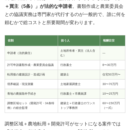
＋買主（5条）」が法的な申請者
。書類作成と農業委員会
との協議実務は専門家が代行するのが一般的で、誰に何を
頼むかで総コストと所要期間が変わります。
役割
担う人
報酬目安
土地所有者・買主（法人含
申請者（法的責任）
―
む）
許可申請書類作成・農業委員会協議
行政書士
8〜30万円
転用後の建築設計・造成計画
建築士
住宅50万円〜
境界確認・現況測量
土地家屋調査士
30〜70万円
青地の農振除外手続き
行政書士＋市農政課
10〜25万円
調整区域セット（開発許可・34条特
建築士＋行政書士のワンス
60〜150万円
例）の総合監理
トップ事務所
（一式）
調整区域＋農地転用＋開発許可がセットになる案件では