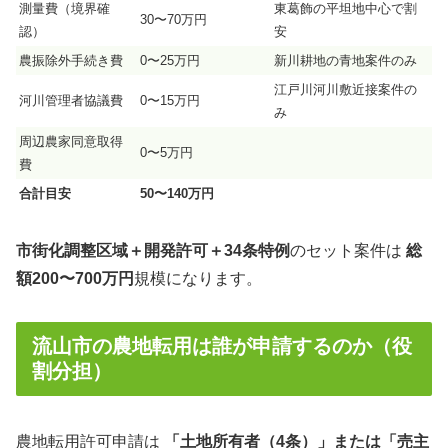
測量費（境界確
東葛飾の平坦地中心で割
30〜70万円
認）
安
農振除外手続き費
0〜25万円
新川耕地の青地案件のみ
江戸川河川敷近接案件の
河川管理者協議費
0〜15万円
み
周辺農家同意取得
0〜5万円
費
合計目安
50〜140万円
市街化調整区域＋開発許可＋34条特例
のセット案件は
総
額200〜700万円
規模になります。
流山市の農地転用は誰が申請するのか（役
割分担）
農地転用許可申請は
「土地所有者（4条）」または「売主