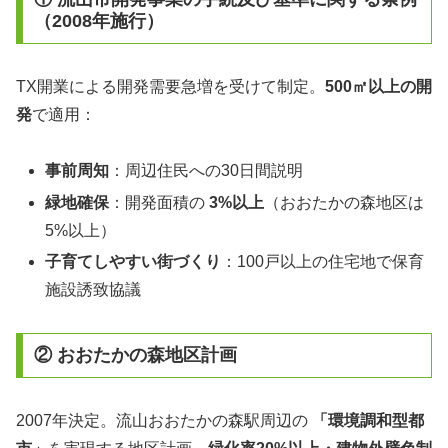
（2008年施行）
TX開業による開発需要急増を受けて制定。
500㎡以上の開
発
で適用：
事前周知
：周辺住民への30日間説明
緑地確保
：開発面積の
3%以上
（おおたかの森地区は
5%以上）
子育てしやすい街づくり
：100戸以上の住宅地で保育
施設誘致協議
② おおたかの森地区計画
2007年決定。流山おおたかの森駅周辺の
「環境調和型都