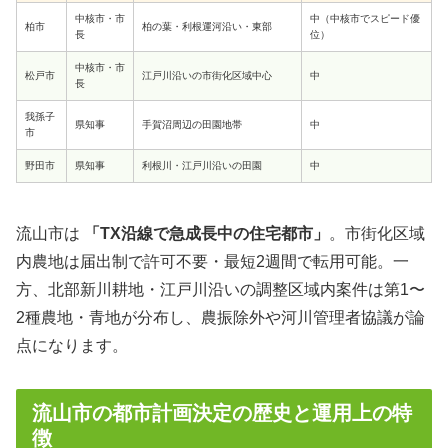
中核市・市
中（中核市でスピード優
柏市
柏の葉・利根運河沿い・東部
長
位）
中核市・市
松戸市
江戸川沿いの市街化区域中心
中
長
我孫子
県知事
手賀沼周辺の田園地帯
中
市
野田市
県知事
利根川・江戸川沿いの田園
中
流山市は
「TX沿線で急成長中の住宅都市」
。市街化区域
内農地は届出制で許可不要・最短2週間で転用可能。一
方、北部新川耕地・江戸川沿いの調整区域内案件は第1〜
2種農地・青地が分布し、農振除外や河川管理者協議が論
点になります。
流山市の都市計画決定の歴史と運用上の特
徴