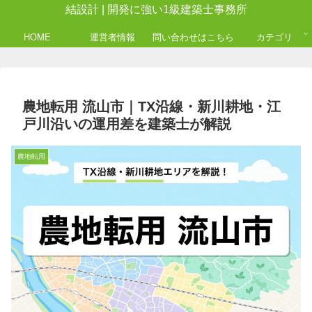
結設計 | 開発に強い1級建築士事務所
HOME
運営者情報
問い合わせはこちら
カテゴリ
農地転用 流山市｜TX沿線・新川耕地・江
戸川沿いの運用差を建築士が解説
農地転用