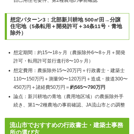
自己用住宅要件、第2種農地の事前確認
想定パターン3：北部新川耕地 500㎡田→分譲
住宅地（5条転用＋開発許可＋34条11号・青地
除外）
想定期間：約15〜18ヶ月（農振除外6〜8ヶ月＋開発
許可・転用許可並行進行8〜10ヶ月）
想定費用：農振除外15〜20万円＋行政書士・建築士
110〜150万円＋測量90〜120万円＋造成・接道300〜
450万円＋諸経費50万円＝
約565〜790万円
論点：新川耕地の青地（農用地区域）の農振除外手
続き、第1〜2種農地の事前確認、JA流山市との調整
流山市でおすすめの行政書士・建築士事務
所の選び方