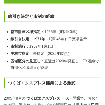
線引き決定と市制の経緯
都市計画区域指定
：1965年（昭和40年）
線引き決定
：1971年（昭和46年）千葉県告示
市制施行
：1967年1月1日
中核市指定
：未指定（2025年時点）
区域区分の見直し
：直近は2020年見直し、TX沿線で
市街化区域編入が継続
つくばエクスプレス開業による激変
2005年8月の
つくばエクスプレス（TX）開業
で、おおた
かの森・流山セントラルパーク駅周辺が
「日本一人口増