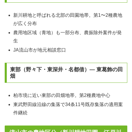
新川耕地と呼ばれる北部の田園地帯。第1〜2種農地
が広く分布
農用地区域（青地）も一部分布、農振除外案件が発
生
JA流山市が地元相談窓口
東部（野々下・東深井・名都借）— 東葛飾の田
畑
柏市境に近い東部の田畑地帯。第2種農地中心
東武野田線沿線の集落で34条11号既存集落の適用案
件継続