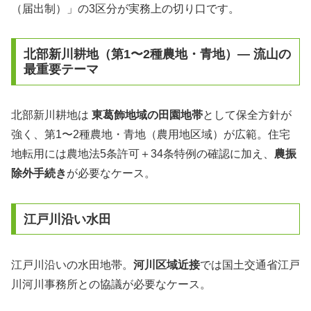
（届出制）」の3区分が実務上の切り口です。
北部新川耕地（第1〜2種農地・青地）— 流山の
最重要テーマ
北部新川耕地は
東葛飾地域の田園地帯
として保全方針が
強く、第1〜2種農地・青地（農用地区域）が広範。住宅
地転用には農地法5条許可＋34条特例の確認に加え、
農振
除外手続き
が必要なケース。
江戸川沿い水田
江戸川沿いの水田地帯。
河川区域近接
では国土交通省江戸
川河川事務所との協議が必要なケース。