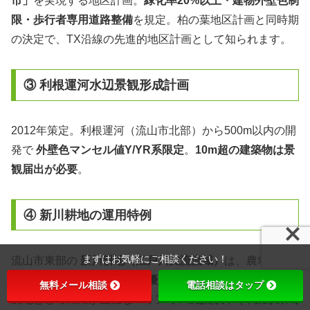
市」
を実現する地区計画。
緑化率20%以上・建物外壁色制
限・歩行者専用道路整備
を規定。柏の葉地区計画と同時期
の決定で、TX沿線の先進的地区計画として知られます。
③ 利根運河水辺景観形成計画
2012年策定。利根運河（流山市北部）から500m以内の開
発で
外壁色マンセル値Y/YR系限定
。
10m超の建築物は景
観届出が必要
。
④ 新川耕地の運用特例
まずはお気軽にご相談ください！
流山市東部の
新川耕地（江戸川支流流域）
は、農地転
用・開発許可案件で
「集団優良農地」
判定が頻発。第1種
無料メール相談
電話相談はタップ
農地として転用が困難なエリアで、
農振除外（千葉県東葛