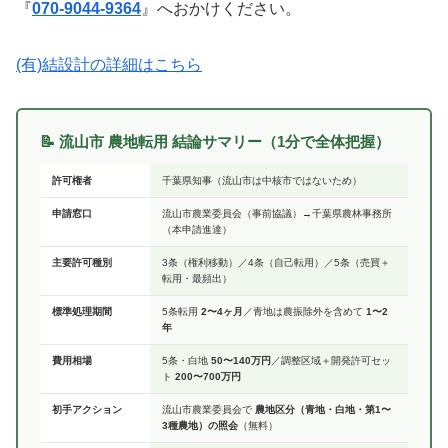
『
070-9044-9364
』へおかけください。
(有)結設計の詳細はこちら
📝 流山市 農地転用 結論サマリー（1分で全体把握）
許可権者
千葉県知事（流山市は中核市ではないため）
申請窓口
流山市農業委員会（事前協議）→千葉県農林事務所
（本申請進達）
主要許可種別
3条（権利移動）／4条（自己転用）／5条（売買＋
転用・最頻出）
標準処理期間
5条転用
2〜4ヶ月
／青地は農振除外を含めて
1〜2
年
費用相場
5条・白地
50〜140万円
／調整区域＋開発許可セッ
ト
200〜700万円
初手アクション
流山市農業委員会で
農地区分（青地・白地・第1〜
3種農地）の照会
（無料）