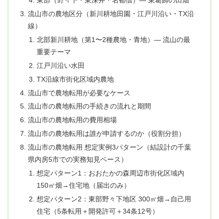
東部（野々下・東深井・名都借）— 東葛飾の田畑
流山市の農地区分（新川耕地田園・江戸川沿い・TX沿
線）
北部新川耕地（第1〜2種農地・青地）— 流山の最
重要テーマ
江戸川沿い水田
TX沿線市街化区域内農地
流山市で農地転用が必要なケース
流山市の農地転用の手続きの流れと期間
流山市の農地転用の費用相場
流山市の農地転用は誰が申請するのか（役割分担）
流山市の農地転用 想定実例3パターン（結設計の千葉
県内房5市での実務知見ベース）
想定パターン1：おおたかの森周辺市街化区域内
150㎡畑→住宅地（届出のみ）
想定パターン2：東部野々下地区 300㎡畑→自己用
住宅（5条転用＋開発許可＋34条12号）