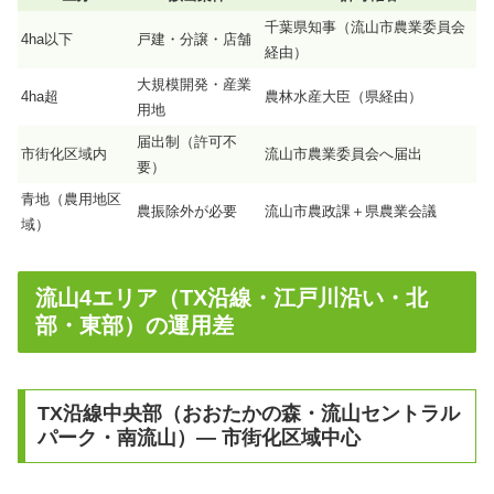
千葉県知事（流山市農業委員会
4ha以下
戸建・分譲・店舗
経由）
大規模開発・産業
4ha超
農林水産大臣（県経由）
用地
届出制（許可不
市街化区域内
流山市農業委員会へ届出
要）
青地（農用地区
農振除外が必要
流山市農政課＋県農業会議
域）
流山4エリア（TX沿線・江戸川沿い・北
部・東部）の運用差
TX沿線中央部（おおたかの森・流山セントラル
パーク・南流山）— 市街化区域中心