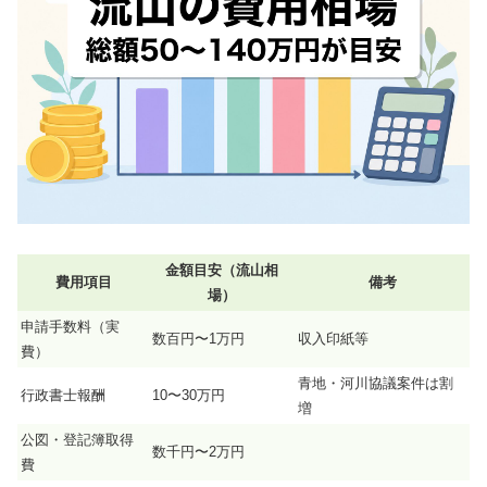
金額目安（流山相
費用項目
備考
場）
申請手数料（実
数百円〜1万円
収入印紙等
費）
青地・河川協議案件は割
行政書士報酬
10〜30万円
増
公図・登記簿取得
数千円〜2万円
費