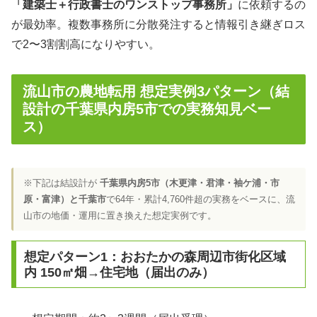
「建築士＋行政書士のワンストップ事務所」
に依頼するの
が最効率。複数事務所に分散発注すると情報引き継ぎロス
で2〜3割割高になりやすい。
流山市の農地転用 想定実例3パターン（結
設計の千葉県内房5市での実務知見ベー
ス）
※下記は結設計が
千葉県内房5市（木更津・君津・袖ケ浦・市
原・富津）と千葉市
で64年・累計4,760件超の実務をベースに、流
山市の地価・運用に置き換えた想定実例です。
想定パターン1：おおたかの森周辺市街化区域
内 150㎡畑→住宅地（届出のみ）