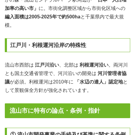
加率の高い市」
に。市街化調整区域から市街化区域への
編入面積は2005-2025年で約500ha
と千葉県内で最大規
模。
江戸川・利根運河沿岸の特殊性
流山市西部は
江戸川沿い
、北部は
利根運河沿い
。両河川
とも国土交通省管理で、河川沿いの開発は
河川管理者協
議
が必須。利根運河は2010年に
「水辺の達人」認定地
と
して景観保全方針が強化されています。
流山市に特有の論点・条例・指針
① 流山市開発事業の手続及び基準に関する条例