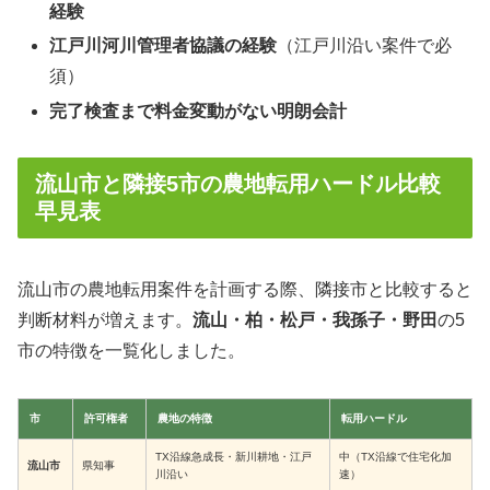
経験
江戸川河川管理者協議の経験
（江戸川沿い案件で必
須）
完了検査まで料金変動がない明朗会計
流山市と隣接5市の農地転用ハードル比較
早見表
流山市の農地転用案件を計画する際、隣接市と比較すると
判断材料が増えます。
流山・柏・松戸・我孫子・野田
の5
市の特徴を一覧化しました。
市
許可権者
農地の特徴
転用ハードル
TX沿線急成長・新川耕地・江戸
中（TX沿線で住宅化加
流山市
県知事
川沿い
速）