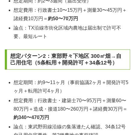
想定期間：約2〜3週間（届出受理）
想定費用：行政書士10〜15万円＋測量30〜45万円＋
諸経費10万円＝
約50〜70万円
論点：TX沿線市街化区域内農地は届出制で許可不
要、最短ルート
想定パターン2：東部野々下地区 300㎡畑→自
己用住宅（5条転用＋開発許可＋34条12号）
想定期間：約9〜11ヶ月（事前協議2ヶ月＋開発許可5
ヶ月＋転用許可4ヶ月）
想定費用：行政書士・建築士70〜95万円＋測量60〜
80万円＋造成・接道180〜260万円＋諸経費30万円＝
約340〜470万円
論点：東武野田線沿線の集落連たん確認、34条12号