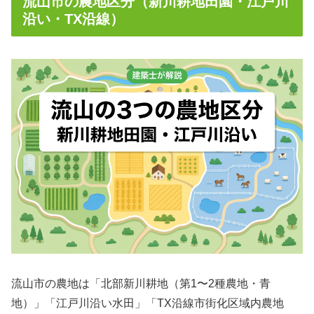
流山市の農地区分（新川耕地田園・江戸川
沿い・TX沿線）
流山市の農地は「北部新川耕地（第1〜2種農地・青
地）」「江戸川沿い水田」「TX沿線市街化区域内農地